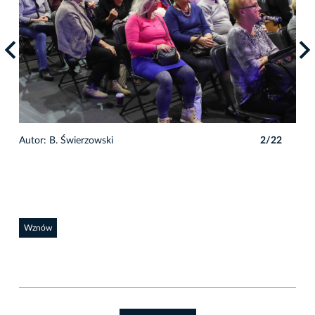
2
Autor: B. Świerzowski
2/22
Auto
Wznów