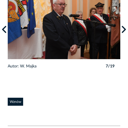
9
Autor: W. Majka
7/19
Auto
Wznów