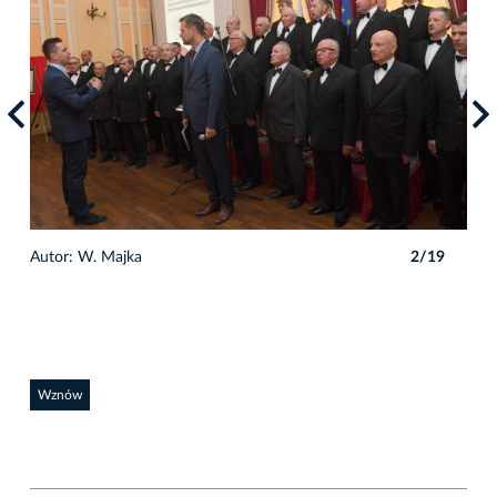
9
Autor: W. Majka
2/19
Auto
Wznów