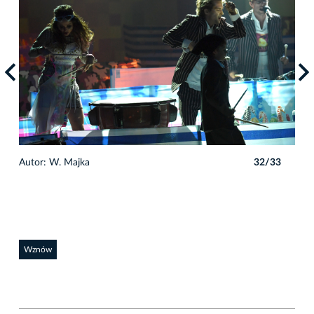
3
Autor: W. Majka
32/33
Auto
Wznów