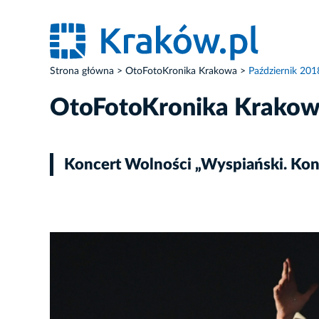
Strona główna
OtoFotoKronika Krakowa
Październik 201
OtoFotoKronika Krako
Koncert Wolności „Wyspiański. Konce
ZDJĘCIE