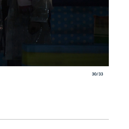
30/33
Autor: W. 