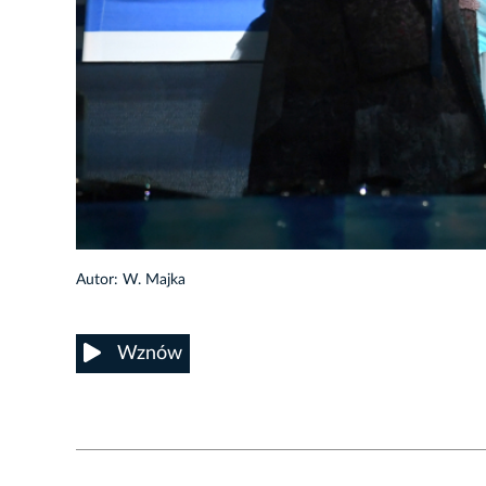
29/33
Autor: W. Majka
Wznów