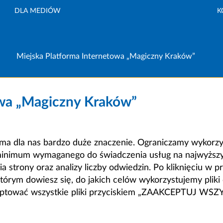
DLA MEDIÓW
K
Miejska Platforma Internetowa „Magiczny Kraków”
owa „Magiczny Kraków”
a dla nas bardzo duże znaczenie. Ograniczamy wykorzyst
minimum wymaganego do świadczenia usług na najwyższym
strony oraz analizy liczby odwiedzin. Po kliknięciu w pr
m dowiesz się, do jakich celów wykorzystujemy pliki c
ceptować wszystkie pliki przyciskiem „ZAAKCEPTUJ WS