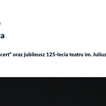
8
wa
rt” oraz jubileusz 125-lecia teatru im. Juli