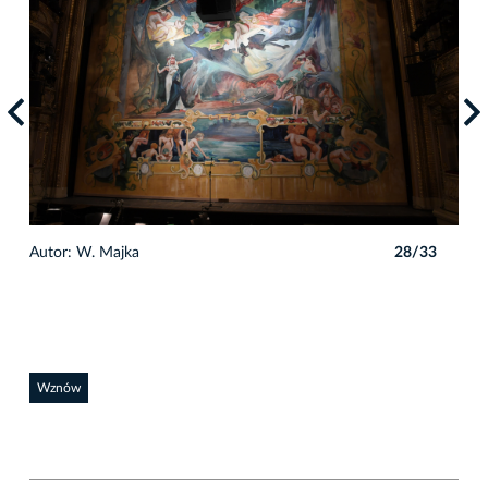
3
Autor: W. Majka
28/33
Auto
Wznów