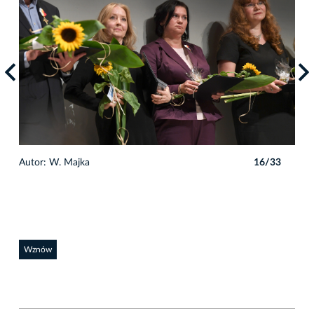
3
Autor: W. Majka
16/33
Auto
Wznów