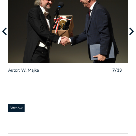
3
Autor: W. Majka
7/33
Auto
Wznów