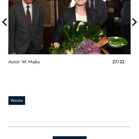
2
Autor: W. Majka
27/32
Auto
Wznów