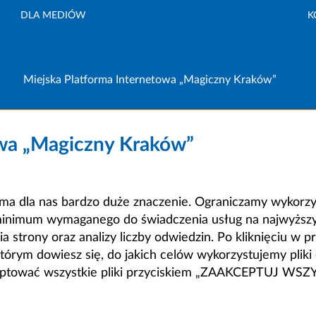
DLA MEDIÓW
K
Miejska Platforma Internetowa „Magiczny Kraków”
owa „Magiczny Kraków”
a dla nas bardzo duże znaczenie. Ograniczamy wykorzyst
minimum wymaganego do świadczenia usług na najwyższym
strony oraz analizy liczby odwiedzin. Po kliknięciu w pr
m dowiesz się, do jakich celów wykorzystujemy pliki c
ceptować wszystkie pliki przyciskiem „ZAAKCEPTUJ WS