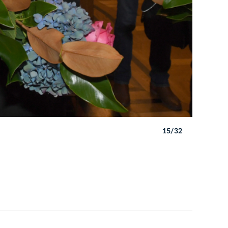
15/32
Autor: W. 