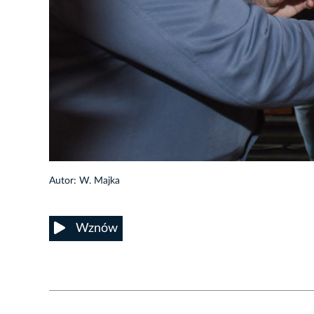
14/32
Autor: W. Majka
Wznów