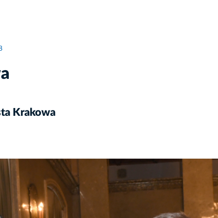
8
wa
sta Krakowa