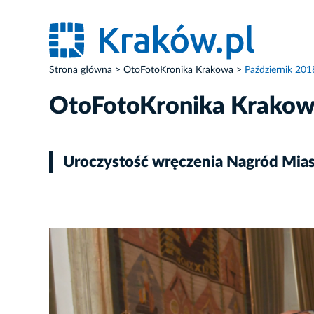
Strona główna
OtoFotoKronika Krakowa
Październik 201
OtoFotoKronika Krako
Uroczystość wręczenia Nagród Mia
ZDJĘCIE