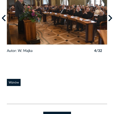
2
Autor: W. Majka
4/32
Auto
Wznów