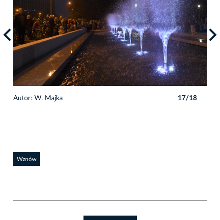
8
Autor: W. Majka
17/18
Auto
Wznów