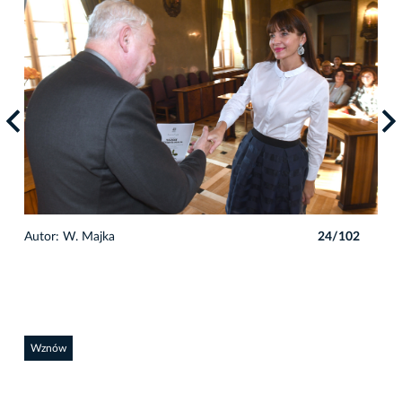
2
Autor: W. Majka
24/102
Auto
Wznów