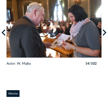
2
Autor: W. Majka
14/102
Auto
Wznów