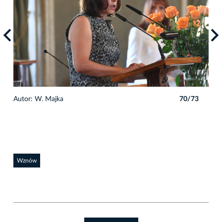
3
Autor: W. Majka
70/73
Auto
Wznów