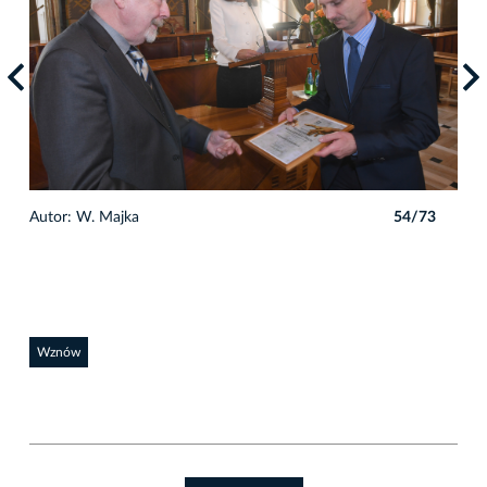
3
Autor: W. Majka
54/73
Auto
Wznów