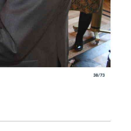
38/73
Autor: W. 