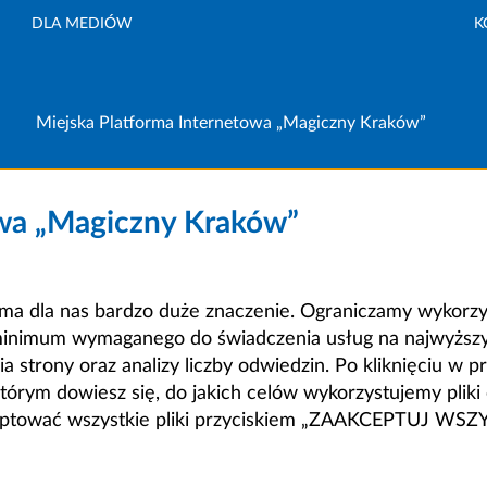
DLA MEDIÓW
K
Miejska Platforma Internetowa „Magiczny Kraków”
owa „Magiczny Kraków”
a dla nas bardzo duże znaczenie. Ograniczamy wykorzyst
minimum wymaganego do świadczenia usług na najwyższym
strony oraz analizy liczby odwiedzin. Po kliknięciu w pr
m dowiesz się, do jakich celów wykorzystujemy pliki c
ceptować wszystkie pliki przyciskiem „ZAAKCEPTUJ WS