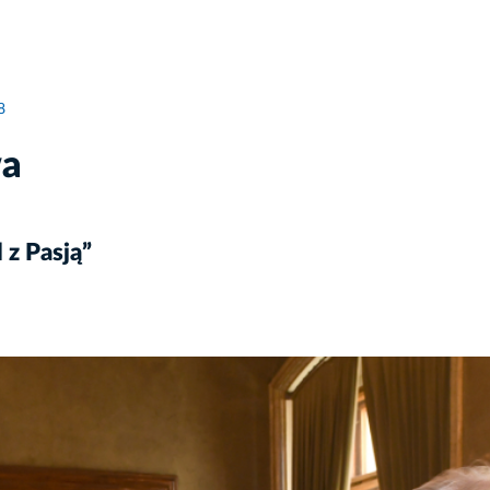
8
wa
 z Pasją”