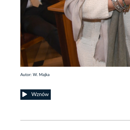
37/73
Autor: W. Majka
Wznów