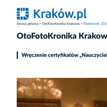
Strona główna
OtoFotoKronika Krakowa
Październik 201
OtoFotoKronika Krako
Wręczenie certyfikatów „Nauczyciel
ZDJĘCIE