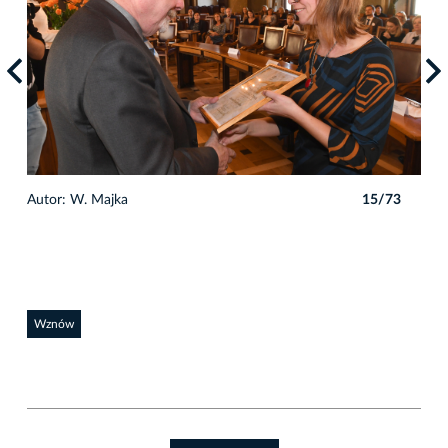
3
Autor: W. Majka
15/73
Auto
Wznów