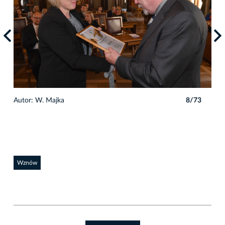
3
Autor: W. Majka
8/73
Auto
Wznów