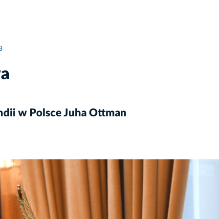
8
wa
dii w Polsce Juha Ottman