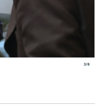
3/8
Autor: W. 