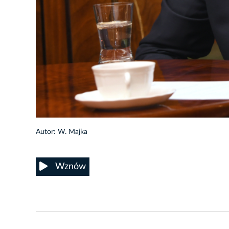
2/8
Autor: W. Majka
Wznów