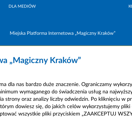
DLA MEDIÓW
K
Miejska Platforma Internetowa „Magiczny Kraków”
owa „Magiczny Kraków”
a dla nas bardzo duże znaczenie. Ograniczamy wykorzyst
minimum wymaganego do świadczenia usług na najwyższym
strony oraz analizy liczby odwiedzin. Po kliknięciu w pr
m dowiesz się, do jakich celów wykorzystujemy pliki c
ceptować wszystkie pliki przyciskiem „ZAAKCEPTUJ WS