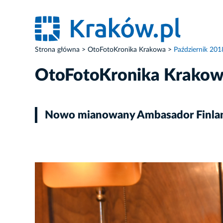
Strona główna
OtoFotoKronika Krakowa
Październik 201
OtoFotoKronika Krako
Nowo mianowany Ambasador Finlan
ZDJĘCIE