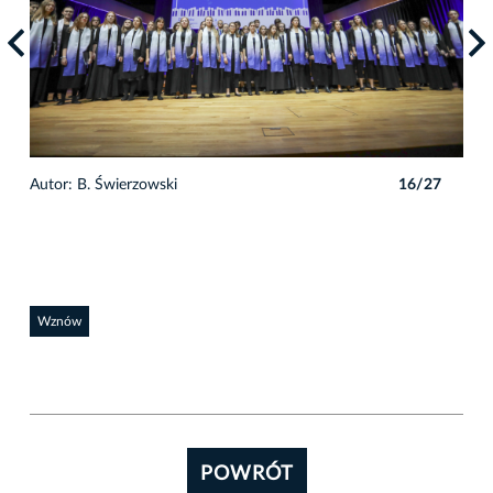
7
Autor: B. Świerzowski
16/27
Auto
Wznów
POWRÓT