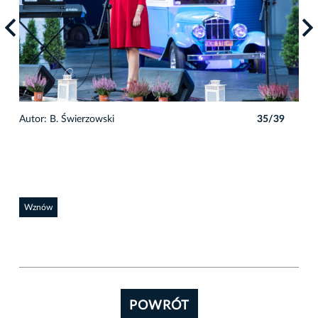
9
Autor: B. Świerzowski
35/39
Auto
Wznów
POWRÓT