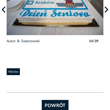
9
Autor: B. Świerzowski
14/39
Auto
Wznów
POWRÓT