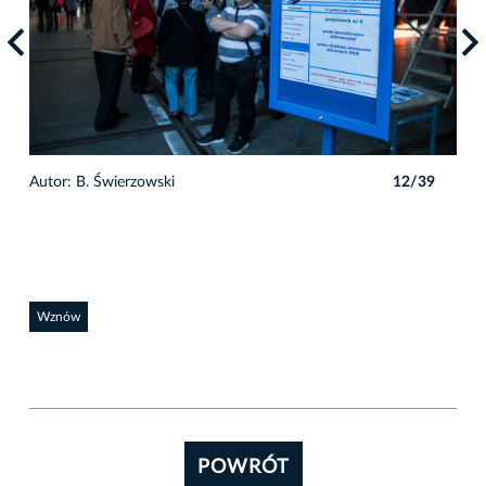
9
Autor: B. Świerzowski
12/39
Auto
Wznów
POWRÓT