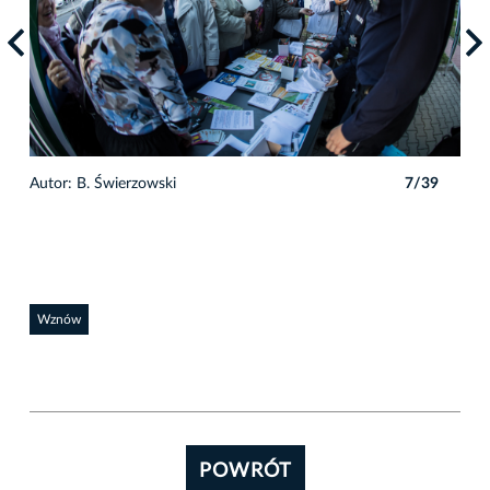
9
Autor: B. Świerzowski
7/39
Auto
Wznów
POWRÓT