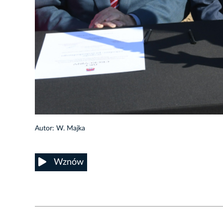
5/11
Autor: W. Majka
Wznów