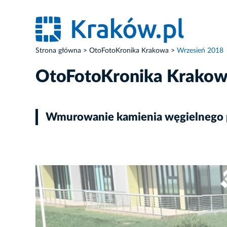
Strona główna
OtoFotoKronika Krakowa
Wrzesień 2018
OtoFotoKronika Krako
Wmurowanie kamienia węgielnego p
ZDJĘCIE