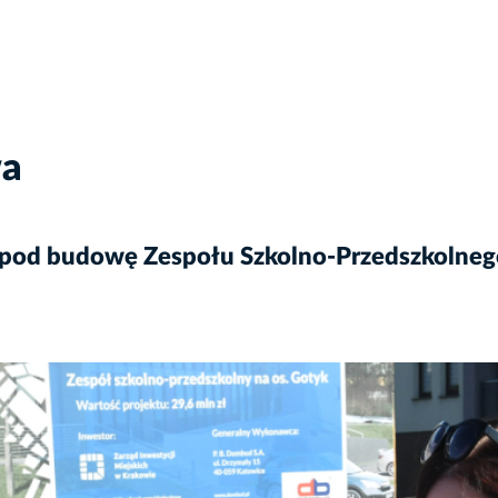
wa
od budowę Zespołu Szkolno-Przedszkolnego p