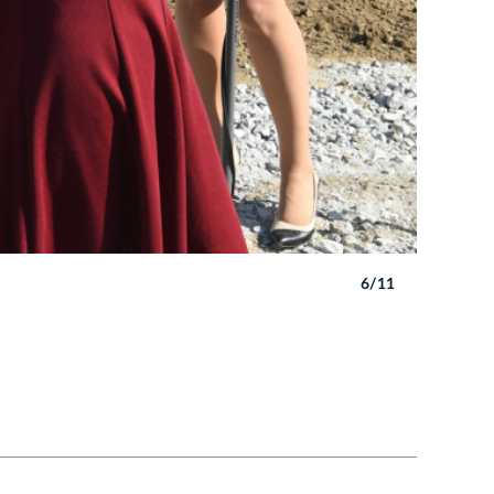
6/11
Autor: W. 