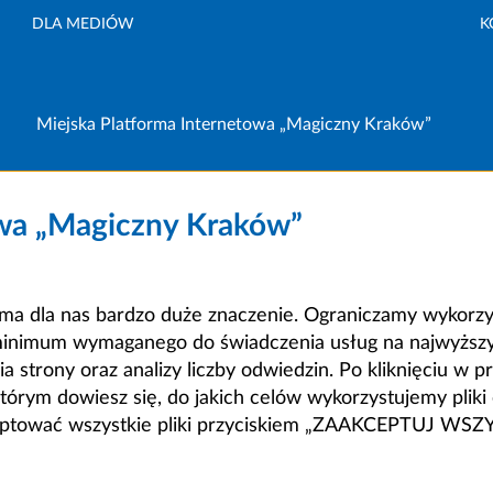
DLA MEDIÓW
K
Miejska Platforma Internetowa „Magiczny Kraków”
owa „Magiczny Kraków”
a dla nas bardzo duże znaczenie. Ograniczamy wykorzyst
minimum wymaganego do świadczenia usług na najwyższym
strony oraz analizy liczby odwiedzin. Po kliknięciu w pr
m dowiesz się, do jakich celów wykorzystujemy pliki c
ceptować wszystkie pliki przyciskiem „ZAAKCEPTUJ WS