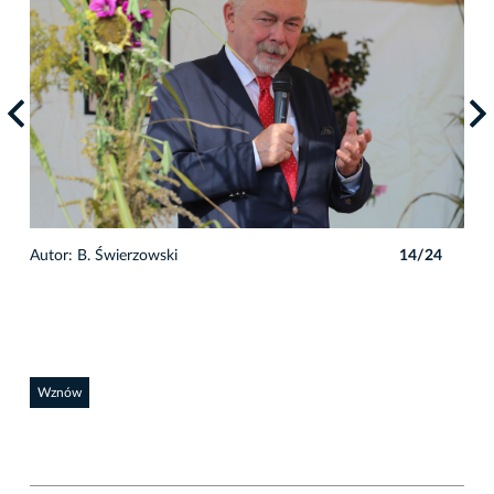
4
Autor: B. Świerzowski
14/24
Auto
Wznów