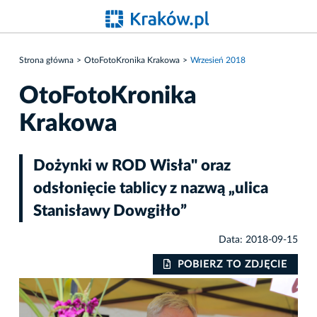
Strona główna
OtoFotoKronika Krakowa
Wrzesień 2018
OtoFotoKronika
Krakowa
Dożynki w ROD Wisła" oraz
odsłonięcie tablicy z nazwą „ulica
Stanisławy Dowgiłło”
Data: 2018-09-15
IE
POBIERZ TO ZDJĘCIE