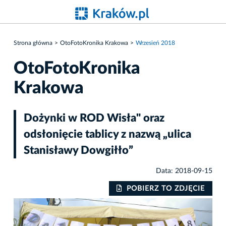
Strona główna
OtoFotoKronika Krakowa
Wrzesień 2018
OtoFotoKronika
Krakowa
Dożynki w ROD Wisła" oraz
odsłonięcie tablicy z nazwą „ulica
Stanisławy Dowgiłło”
Data: 2018-09-15
IE
POBIERZ TO ZDJĘCIE