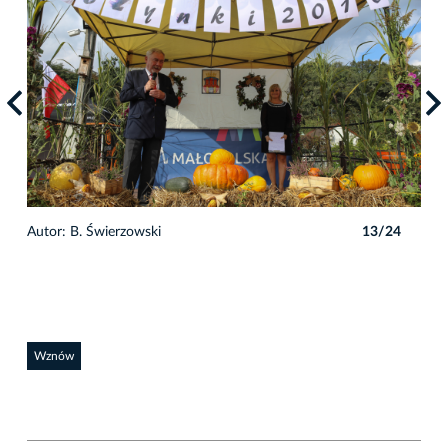
4
Autor: B. Świerzowski
13/24
Auto
Wznów