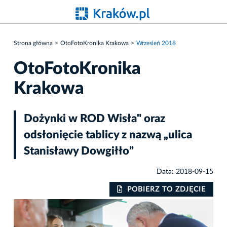
Strona główna
OtoFotoKronika Krakowa
Wrzesień 2018
OtoFotoKronika
Krakowa
Dożynki w ROD Wisła" oraz
odsłonięcie tablicy z nazwą „ulica
Stanisławy Dowgiłło”
Data: 2018-09-15
IE
POBIERZ TO ZDJĘCIE