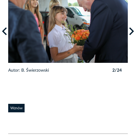
4
Autor: B. Świerzowski
2/24
Auto
Wznów