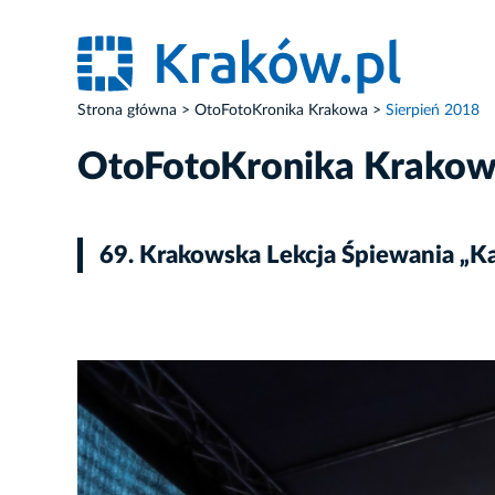
Strona główna
OtoFotoKronika Krakowa
Sierpień 2018
OtoFotoKronika Krako
69. Krakowska Lekcja Śpiewania „
ZDJĘCIE