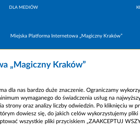
DLA MEDIÓW
K
Miejska Platforma Internetowa „Magiczny Kraków”
owa „Magiczny Kraków”
a dla nas bardzo duże znaczenie. Ograniczamy wykorzyst
minimum wymaganego do świadczenia usług na najwyższym
strony oraz analizy liczby odwiedzin. Po kliknięciu w pr
m dowiesz się, do jakich celów wykorzystujemy pliki c
ceptować wszystkie pliki przyciskiem „ZAAKCEPTUJ WS