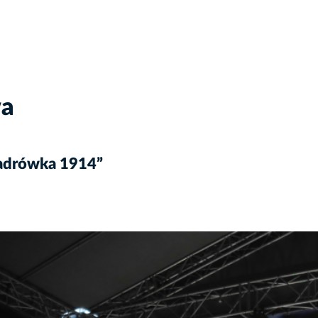
wa
Kadrówka 1914”