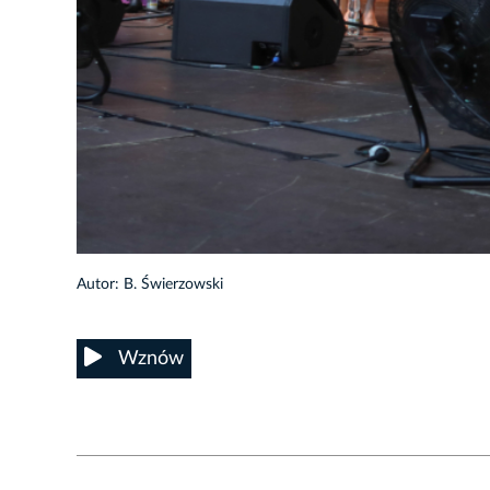
29/62
Autor: B. Świerzowski
Wznów