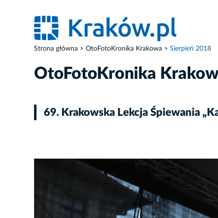
Strona główna
OtoFotoKronika Krakowa
Sierpień 2018
OtoFotoKronika Krako
69. Krakowska Lekcja Śpiewania „
ZDJĘCIE