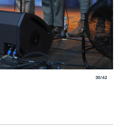
30/62
Autor: B. 