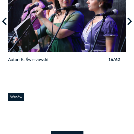
2
Autor: B. Świerzowski
16/62
Auto
Wznów