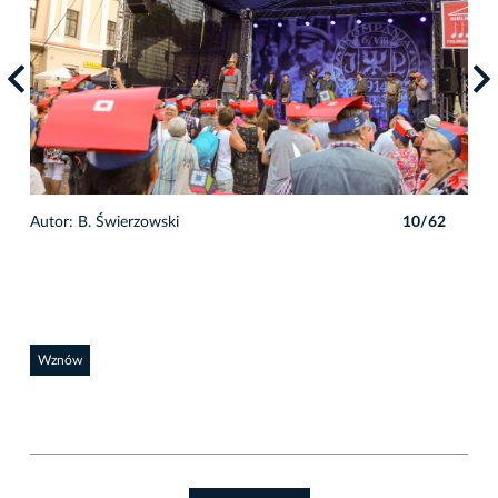
2
Autor: B. Świerzowski
10/62
Auto
Wznów