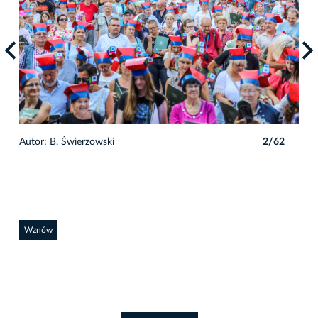
2
Autor: B. Świerzowski
2/62
Auto
Wznów