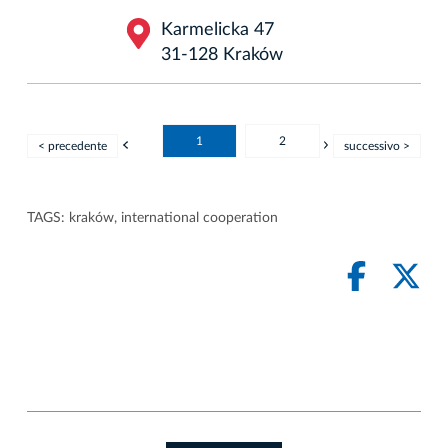
Karmelicka 47
31-128 Kraków
1
2
< precedente
successivo >
TAGS:
kraków
,
international cooperation