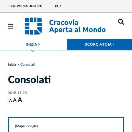
PL
UŁATWIENIA DOSTĘPU
ROZWIŃ MENU
ROZWIŃ
INIZIA
SCORCIATOIA
Inizia
Consolati
Consolati
2018-11-23
A
A
A
(Mapa Google)