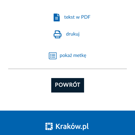
tekst w PDF
drukuj
pokaż metkę
POWRÓT