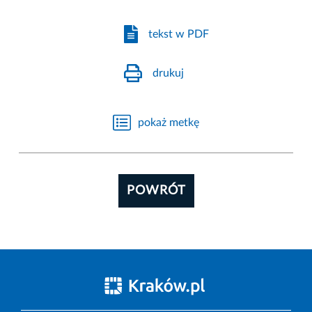
tekst w PDF
drukuj
pokaż metkę
POWRÓT