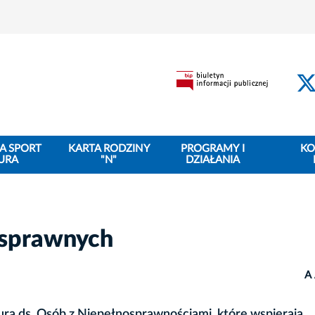
A SPORT
KARTA RODZINY
PROGRAMY I
KO
URA
"N"
DZIAŁANIA
osprawnych
A
ura ds. Osób z Niepełnosprawnościami, które wspierają