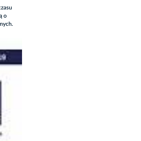
czasu
ą o
nych.