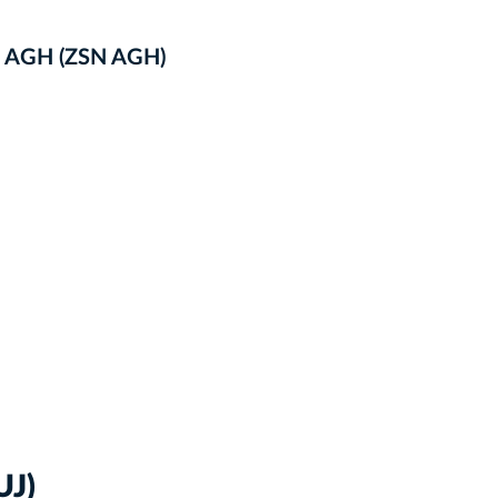
h AGH (ZSN AGH)
UJ)