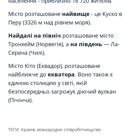
населення - приблизно 16 720 жителів.
Місто розташоване
найвище
- це Куско в
Перу (3326 м над рівнем моря).
Найдалі на північ
розташоване місто
Тронхейм (Норвегія), а
на південь
— Ла-
Серена (Чилі).
Місто Кіто (Еквадор), розташоване
найближче до
екватора
. Воно також є
єдиною столицею у світі, якій
безпосередньо загрожує діючий вулкан
(Пічінча).
ТЕГИ:
Краків
,
міжнародне співробітницьтво