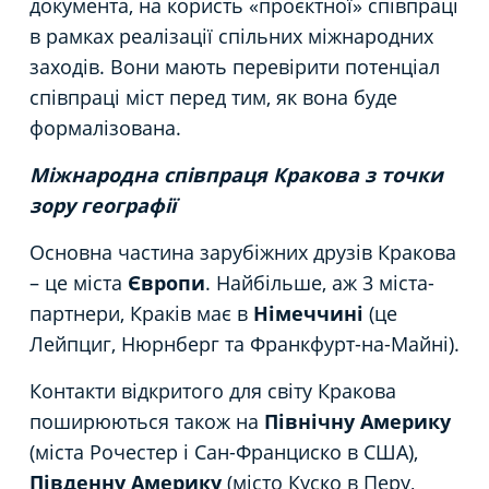
документа, на користь «проєктної» співпраці
в рамках реалізації спільних міжнародних
заходів. Вони мають перевірити потенціал
співпраці міст перед тим, як вона буде
формалізована.
Міжнародна співпраця Кракова
з точки
зору географії
Основна частина зарубіжних друзів Кракова
– це міста
Європи
. Найбільше, аж 3 міста-
партнери, Краків має в
Німеччині
(це
Лейпциг, Нюрнберг та Франкфурт-на-Майні).
Контакти відкритого для світу Кракова
поширюються також на
Північну Америку
(міста Рочестер і Сан-Франциско в США),
Південну Америку
(місто Куско в Перу,