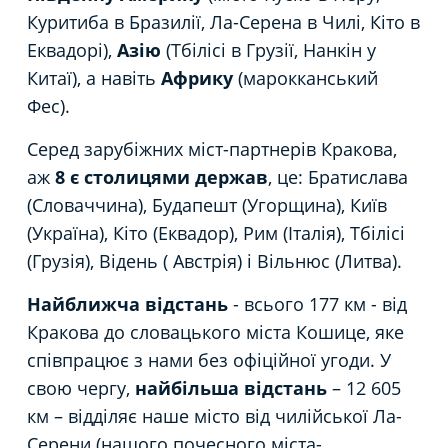
Куритиба в Бразилії, Ла-Серена в Чилі, Кіто в
Еквадорі),
Азію
(Тбілісі в Грузії, Нанкін у
Китаї), а навіть
Африку
(марокканський
Фес).
Серед зарубіжних міст-партнерів Кракова,
аж
8 є столицями держав
, це: Братислава
(Словаччина), Будапешт (Угорщина), Київ
(Україна), Кіто (Еквадор), Рим (Італія), Тбілісі
(Грузія), Відень ( Австрія) і Вільнюс (Литва).
Найближча відстань
- всього 177 км - від
Кракова до словацького міста Кошице, яке
співпрацює з нами без офіційної угоди. У
свою чергу,
найбільша відстань
– 12 605
км – відділяє наше місто від чилійської Ла-
Серени (нашого почесного міста-