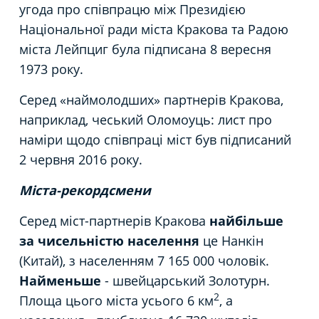
угода про співпрацю між Президією
Національної ради міста Кракова та Радою
міста Лейпциг була підписана 8 вересня
1973 року.
Серед «наймолодших» партнерів Кракова,
наприклад, чеський Оломоуць: лист про
наміри щодо співпраці міст був підписаний
2 червня 2016 року.
Міста-рекордсмени
Серед міст-партнерів Кракова
найбільше
за чисельністю населення
це Нанкін
(Китай), з населенням 7 165 000 чоловік.
Найменьше
- швейцарський Золотурн.
2
Площа цього міста усього 6 км
, а