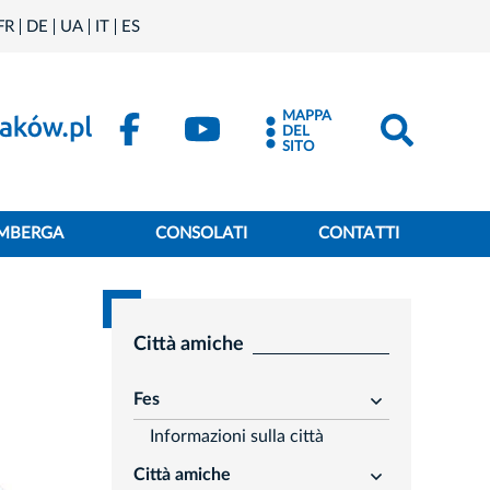
FR
DE
UA
IT
ES
MAPPA
DEL
SITO
IMBERGA
CONSOLATI
CONTATTI
Città amiche
Fes
rozwiń
Informazioni sulla città
Città amiche
rozwiń