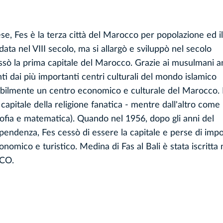
ese, Fes è la terza città del Marocco per popolazione ed il
a nel VIII secolo, ma si allargò e sviluppò nel secolo
fissò la prima capitale del Marocco. Grazie ai musulmani a
i dai più importanti centri culturali del mondo islamico
gabilmente un centro economico e culturale del Marocco.
apitale della religione fanatica - mentre dall'altro come
osofia e matematica). Quando nel 1956, dopo gli anni del
ipendenza, Fes cessò di essere la capitale e perse di imp
omico e turistico. Medina di Fas al Bali è stata iscritta n
SCO.