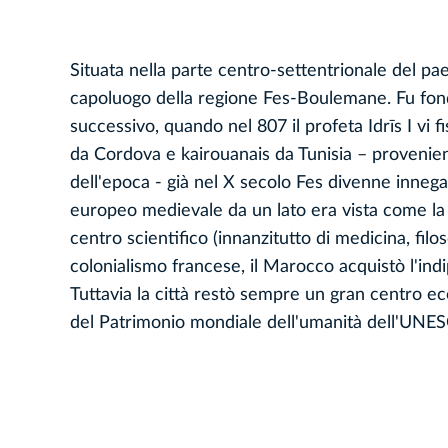
Situata nella parte centro-settentrionale del pa
capoluogo della regione Fes-Boulemane. Fu fondat
successivo, quando nel 807 il profeta Idrīs I vi 
da Cordova e kairouanais da Tunisia – provenient
dell'epoca - già nel X secolo Fes divenne inne
europeo medievale da un lato era vista come la c
centro scientifico (innanzitutto di medicina, fil
colonialismo francese, il Marocco acquistò l'ind
Tuttavia la città restò sempre un gran centro econ
del Patrimonio mondiale dell'umanità dell'UNE