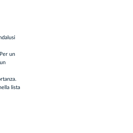
ndalusi
 Per un
 un
ortanza.
ella lista