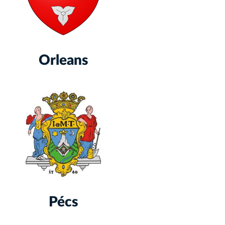
Orleans
Pécs