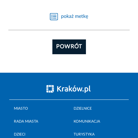
pokaż metkę
POWRÓT
MIASTO
DZIELNICE
RADA MIASTA
KOMUNIKACJA
DZIECI
TURYSTYKA