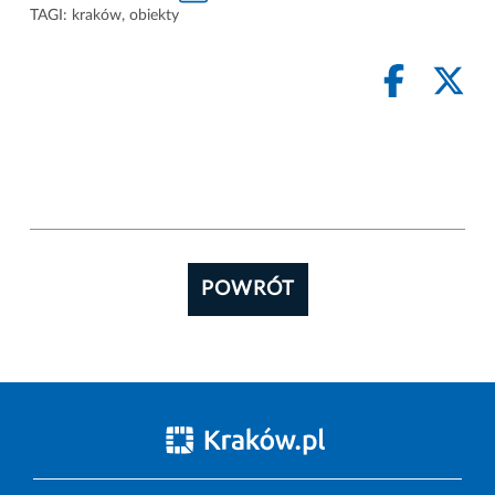
TAGI:
kraków
,
obiekty
POWRÓT