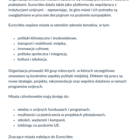
praktykami. Eurocities działa także jako platforma do współpracy z
instytucjami unijnymi – zapewniając, że głos miast i ich potrzeby są
uwzględniane w procesie decyzyjnym na poziomie europejskim.
Eurocities wspiera miasta w szerokim zakresie tematów, w tym:
polityki klimatyczne i środowiskowe,
transport i mobilność miejska,
innowacje cyfrowe,
polityka społeczna i integracja,
kultura i edukacja.
Organizacja prowadzi 40 grup roboczych, w których szczegółowo
omawiane są konkretne aspekty polityki miejskiej. Efektem tej pracy są
nowe strategie, projekty, rekomendacje oraz wspólne działania w ramach
programów unijnych.
Miasta członkowskie mają dostęp do:
wiedzy o unijnych funduszach i programach,
możliwości uczestniczenia w projektach pilotażowych,
szkoleń, wydarzeń i kampanii,
lobbingu na poziomie UE.
Znaczące miasta należące do Eurocities: