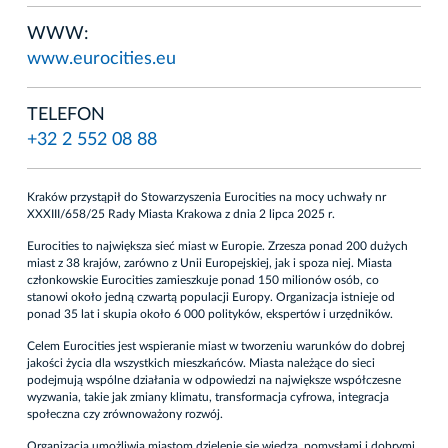
WWW:
www.eurocities.eu
TELEFON
+32 2 552 08 88
Kraków przystąpił do Stowarzyszenia Eurocities na mocy uchwały nr
XXXIII/658/25 Rady Miasta Krakowa z dnia 2 lipca 2025 r.
Eurocities to największa sieć miast w Europie. Zrzesza ponad 200 dużych
miast z 38 krajów, zarówno z Unii Europejskiej, jak i spoza niej. Miasta
członkowskie Eurocities zamieszkuje ponad 150 milionów osób, co
stanowi około jedną czwartą populacji Europy. Organizacja istnieje od
ponad 35 lat i skupia około 6 000 polityków, ekspertów i urzędników.
Celem Eurocities jest wspieranie miast w tworzeniu warunków do dobrej
jakości życia dla wszystkich mieszkańców. Miasta należące do sieci
podejmują wspólne działania w odpowiedzi na największe współczesne
wyzwania, takie jak zmiany klimatu, transformacja cyfrowa, integracja
społeczna czy zrównoważony rozwój.
Organizacja umożliwia miastom dzielenie się wiedzą, pomysłami i dobrymi