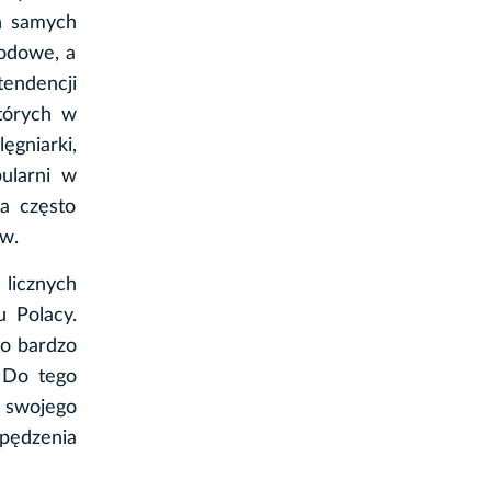
h samych
wodowe, a
tendencji
tórych w
gniarki,
ularni w
a często
ów.
 licznych
 Polacy.
go bardzo
. Do tego
 swojego
pędzenia