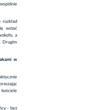
wspólnie
ę rozkład
bię wstać
wokoło, a
o. Drugim
dakami w
aktycznie
praszając
 kościele
ńcy - bez