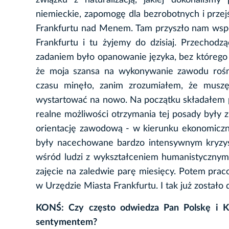
związku z naturalizacją, jakiej dokonaliśmy
niemieckie, zapomogę dla bezrobotnych i prz
Frankfurtu nad Menem. Tam przyszło nam wspól
Frankfurtu i tu żyjemy do dzisiaj. Przechod
zadaniem było opanowanie języka, bez którego n
że moja szansa na wykonywanie zawodu rośni
czasu minęło, zanim zrozumiałem, że musz
wystartować na nowo. Na początku składałem po
realne możliwości otrzymania tej posady były
orientację zawodową - w kierunku ekonomiczny
były nacechowane bardzo intensywnym kryz
wśród ludzi z wykształceniem humanistycznym. 
zajęcie na zaledwie parę miesięcy. Potem praco
w Urzędzie Miasta Frankfurtu. I tak już zostało d
KONŚ: Czy często odwiedza Pan Polskę i K
sentymentem?