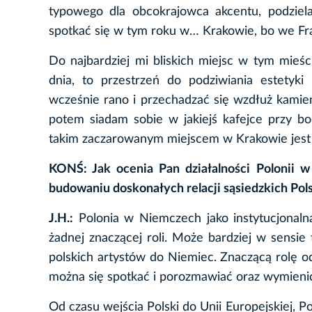
typowego dla obcokrajowca akcentu, podziel
spotkać się w tym roku w… Krakowie, bo we Fr
Do najbardziej mi bliskich miejsc w tym mieś
dnia, to przestrzeń do podziwiania estetyki i
wcześnie rano i przechadzać się wzdłuż kamien
potem siadam sobie w jakiejś kafejce przy b
takim zaczarowanym miejscem w Krakowie jest d
KONŚ: Jak ocenia Pan działalności Polonii 
budowaniu doskonałych relacji sąsiedzkich Pols
J.H.:
Polonia w Niemczech jako instytucjonalna
żadnej znaczącej roli. Może bardziej w sensie 
polskich artystów do Niemiec. Znaczącą rolę od
można się spotkać i porozmawiać oraz wymieni
Od czasu wejścia Polski do Unii Europejskiej, P