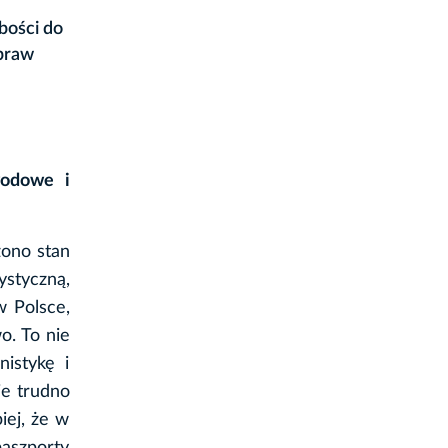
bości do
Spraw
wodowe i
zono stan
ystyczną,
 Polsce,
o. To nie
nistykę i
ie trudno
iej, że w