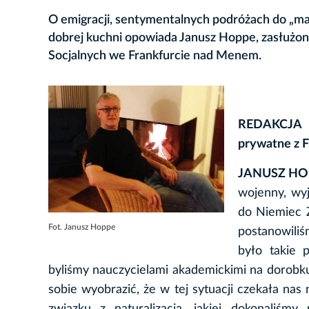
O emigracji, sentymentalnych podróżach do „mał
dobrej kuchni opowiada Janusz Hoppe, zasłużon
Socjalnych we Frankfurcie nad Menem.
REDAKCJA K
prywatne z 
JANUSZ HO
wojenny, wyj
do Niemiec 
Fot. Janusz Hoppe
postanowiliś
było takie 
byliśmy nauczycielami akademickimi na dorobk
sobie wyobrazić, że w tej sytuacji czekała nas