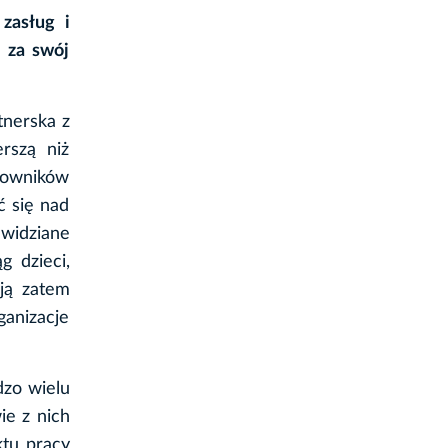
zasług i
 za swój
tnerska z
rszą niż
cowników
ć się nad
widziane
g dzieci,
ują zatem
anizacje
dzo wielu
e z nich
ktu pracy