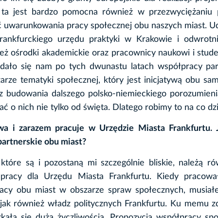
 ta jest bardzo pomocna również w przezwyciężaniu
 uwarunkowania pracy społecznej obu naszych miast. U
rankfurckiego urzędu praktyki w Krakowie i odwrotni
eż ośrodki akademickie oraz pracownicy naukowi i stude
udało się nam po tych dwunastu latach współpracy par
arze tematyki społecznej, który jest inicjatywą obu s
cz budowania dalszego polsko-niemieckiego porozumien
ać o nich nie tylko od święta. Dlatego robimy to na co dz
a i zarazem pracuje w Urzędzie Miasta Frankfurtu. J
partnerskie obu miast?
które są i pozostaną mi szczególnie bliskie, należą r
racy dla Urzędu Miasta Frankfurtu. Kiedy pracow
acy obu miast w obszarze spraw społecznych, musiał
jak również władz politycznych Frankfurtu. Ku memu z
tkała się dużą życzliwością. Propozycja współpracy spo