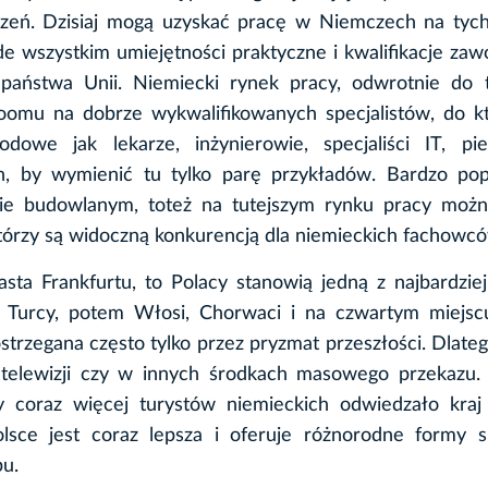
edzeń. Dzisiaj mogą uzyskać pracę w Niemczech na tyc
de wszystkim umiejętności praktyczne i kwalifikacje za
o państwa Unii. Niemiecki rynek pracy, odwrotnie do 
boomu na dobrze wykwalifikowanych specjalistów, do k
we jak lekarze, inżynierowie, specjaliści IT, pielę
, by wymienić tu tylko parę przykładów. Bardzo pop
e budowlanym, toteż na tutejszym rynku pracy możn
 którzy są widoczną konkurencją dla niemieckich fachowc
sta Frankfurtu, to Polacy stanowią jedną z najbardziej
 Turcy, potem Włosi, Chorwaci i na czwartym miejscu
trzegana często tylko przez pryzmat przeszłości. Dlate
e, telewizji czy w innych środkach masowego przekazu
y coraz więcej turystów niemieckich odwiedzało kraj
lsce jest coraz lepsza i oferuje różnorodne formy s
pu.