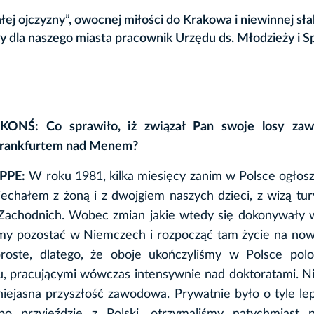
ej ojczyzny”, owocnej miłości do Krakowa i niewinnej sła
y dla naszego miasta pracownik Urzędu ds. Młodzieży i 
ONŚ: Co sprawiło, iż związał Pan swoje losy za
Frankfurtem nad Menem?
PPE:
W roku 1981, kilka miesięcy zanim w Polsce ogłos
echałem z żoną i z dwojgiem naszych dzieci, z wizą tur
Zachodnich. Wobec zmian jakie wtedy się dokonywały w
my pozostać w Niemczech i rozpocząć tam życie na now
proste, dlatego, że oboje ukończyliśmy w Polsce polo
u, pracującymi wówczas intensywnie nad doktoratami. N
 niejasna przyszłość zawodowa. Prywatnie było o tyle lep