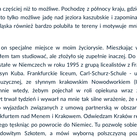
 częściej niż to możliwe. Pochodzę z północy kraju, gdzi
 to tylko możliwe jadę nad jeziora kaszubskie i zapomi
Śląska również bardzo polubiła te tereny i motywuje m
e on specjalne miejsce w moim życiorysie. Mieszkając
łem tam studiować, ale złożyło się zupełnie inaczej. D
stałe w Niemczech w roku 1995 z grupą licealistów z Fr
syn Kuba. Frankfurckie liceum, Carl-Schurz-Schule - 
i muzycznej, ze słynnym krakowskim Nowodworkiem (
mnie wtedy, żebym pojechał w roli opiekuna wraz 
 trwał tydzień i wywarł na mnie tak silne wrażenie, że d
o wyjazdach związanych z umową partnerską w obszar
ankfurtem nad Menem i Krakowem. Odwiedzam Kraków re
niego tęskniąc po powrocie do Niemiec. Tu pozwolę sobi
 rodowitym Szkotem, a mówi wyborną polszczyzną po