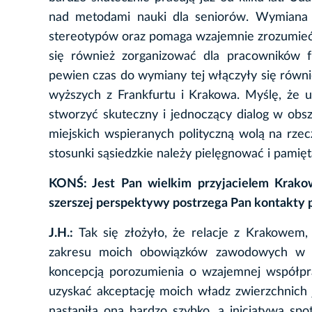
nad metodami nauki dla seniorów. Wymiana
stereotypów oraz pomaga wzajemnie zrozumieć
się również zorganizować dla pracowników f
pewien czas do wymiany tej włączyły się równi
wyższych z Frankfurtu i Krakowa. Myślę, że 
stworzyć skuteczny i jednoczący dialog w obsz
miejskich wspieranych polityczną wolą na rze
stosunki sąsiedzkie należy pielęgnować i pamięt
KONŚ: Jest Pan wielkim przyjacielem Krakow
szerszej perspektywy postrzega Pan kontakty 
J.H.:
Tak się złożyło, że relacje z Krakowem, 
zakresu moich obowiązków zawodowych w p
koncepcją porozumienia o wzajemnej współpr
uzyskać akceptację moich władz zwierzchnich 
nastąpiła ona bardzo szybko, a inicjatywa spo