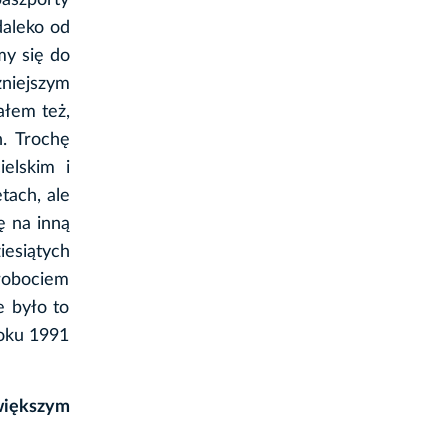
aszporty
daleko od
my się do
niejszym
ałem też,
. Trochę
elskim i
tach, ale
ę na inną
iesiątych
robociem
e było to
roku 1991
większym