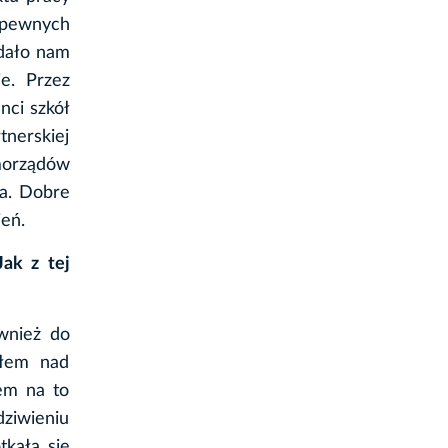
 pewnych
dało nam
e. Przez
nci szkół
tnerskiej
amorządów
ia. Dobre
ień.
ak z tej
ównież do
ałem nad
em na to
dziwieniu
tkała się