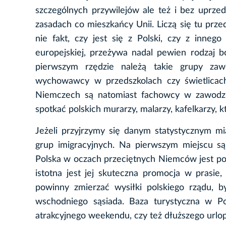
szczególnych przywilejów ale też i bez uprz
zasadach co mieszkańcy Unii. Liczą się tu prze
nie fakt, czy jest się z Polski, czy z inneg
europejskiej, przeżywa nadal pewien rodzaj 
pierwszym rzędzie należą takie grupy zawodo
wychowawcy w przedszkolach czy świetlicach
Niemczech są natomiast fachowcy w zawodzi
spotkać polskich murarzy, malarzy, kafelkarzy,
Jeżeli przyjrzymy się danym statystycznym mia
grup imigracyjnych. Na pierwszym miejscu są
Polska w oczach przeciętnych Niemców jest pos
istotna jest jej skuteczna promocja w prasi
powinny zmierzać wysiłki polskiego rządu, b
wschodniego sąsiada. Baza turystyczna w Po
atrakcyjnego weekendu, czy też dłuższego urlo