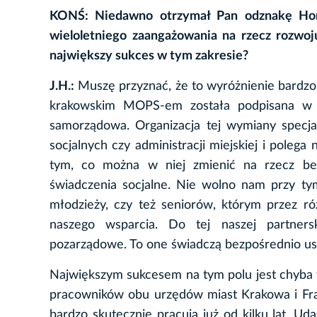
KONŚ: Niedawno otrzymał Pan odznakę Hono
wieloletniego zaangażowania na rzecz rozwoj
największy sukces w tym zakresie?
J.H.:
Muszę przyznać, że to wyróżnienie bardzo 
krakowskim MOPS-em została podpisana w 
samorządowa. Organizacja tej wymiany specja
socjalnych czy administracji miejskiej i polega 
tym, co można w niej zmienić na rzecz be
świadczenia socjalne. Nie wolno nam przy ty
młodzieży, czy też seniorów, którym przez r
naszego wsparcia. Do tej naszej partners
pozarządowe. To one świadczą bezpośrednio usł
Największym sukcesem na tym polu jest chyba f
pracowników obu urzędów miast Krakowa i Fra
bardzo skutecznie pracują już od kilku lat. Uda