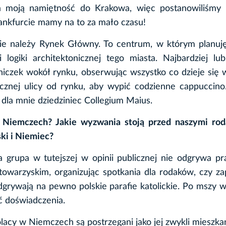
a moją namiętność do Krakowa, więc postanowiliśmy 
ankfurcie mamy na to za mało czasu!
cie należy Rynek Główny. To centrum, w którym planuj
 logiki architektonicznej tego miasta. Najbardziej lu
iczek wokół rynku, obserwując wszystko co dzieje się 
ocznej ulicy od rynku, aby wypić codzienne cappuccin
la mnie dziedziniec Collegium Maius.
w Niemczech? Jakie wyzwania stoją przed naszymi ro
ki i Niemiec?
 grupa w tutejszej w opinii publicznej nie odgrywa pr
towarzyskim, organizując spotkania dla rodaków, czy za
grywają na pewno polskie parafie katolickie. Po mszy w
ć doświadczenia.
olacy w Niemczech są postrzegani jako jej zwykli mieszka