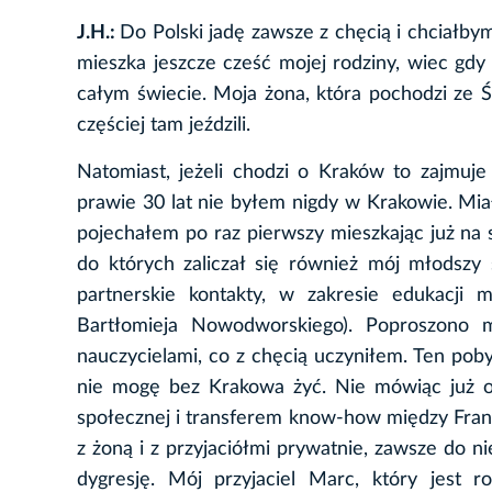
J.H.:
Do Polski jadę zawsze z chęcią i chciałbym
mieszka jeszcze cześć mojej rodziny, wiec gdy
całym świecie. Moja żona, która pochodzi ze 
częściej tam jeździli.
Natomiast, jeżeli chodzi o Kraków to zajmuj
prawie 30 lat nie byłem nigdy w Krakowie. Mia
pojechałem po raz pierwszy mieszkając już na 
do których zaliczał się również mój młodszy 
partnerskie kontakty, w zakresie edukacj
Bartłomieja Nowodworskiego). Poproszono 
nauczycielami, co z chęcią uczyniłem. Ten pobyt
nie mogę bez Krakowa żyć. Nie mówiąc już 
społecznej i transferem know-how między Fr
z żoną i z przyjaciółmi prywatnie, zawsze do 
dygresję. Mój przyjaciel Marc, który jest