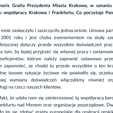
ris Gratia Prezydenta Miasta Krakowa, w uznaniu 
u współpracy Krakowa i Frankfurtu. Co poczytuje Pan
mnie zaskoczyło i zaszczyciło jednocześnie. Umowa par
2001 roku i jest chyba ewenementem na skalę sze
listycznej dotyczy przede wszystkim doświadczeń pra
na tym, by lepiej przyjrzeć się własnej pracy i zastanowi
neficjentów, którym należy zapewnić ustawowo prze
m zapomnieć, ze chodzi tu przede wszystkim o ten krą
óżne losowe sytuacje życiowe nie powiodło się, oczek
kiej wymiany doświadczeń włączyliśmy również org
ugi na rzecz naszych klientów.
akt, że udało nam się zainteresować tą współpracą bar
nkfurtu nad Menem oraz organizacje pozarządowe. Dwi
ło im się zdobyć granty europejskie dla realizacji proje