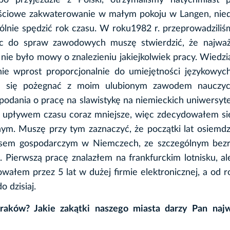
 po przyjeździe z Polski, otrzymaliśmy natychmiast p
ejściowe zakwaterowanie w małym pokoju w Langen, nie
nie spędzić rok czasu. W roku1982 r. przeprowadziliś
ząc do spraw zawodowych muszę stwierdzić, że najważ
ie było mowy o znalezieniu jakiejkolwiek pracy. Wiedzi
e wprost proporcjonalnie do umiejętności językowych
ę się pożegnać z moim ulubionym zawodem nauczyci
dania o pracę na slawistykę na niemieckich uniwersyte
 z upływem czasu coraz mniejsze, więc zdecydowałem si
m. Muszę przy tym zaznaczyć, że początki lat osiemdz
ysem gospodarczym w Niemczech, ze szczególnym bez
Pierwszą pracę znalazłem na frankfurckim lotnisku, al
wałem przez 5 lat w dużej firmie elektronicznej, a od 
o dzisiaj.
raków? Jakie zakątki naszego miasta darzy Pan naj