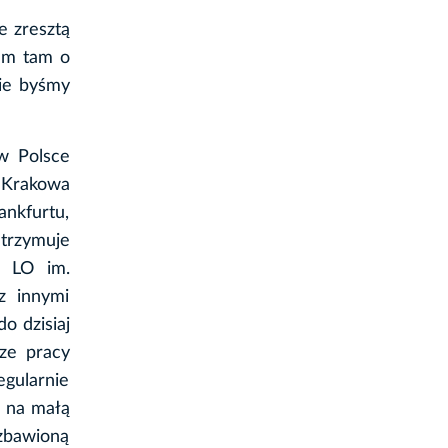
e zresztą
nam tam o
nie byśmy
 w Polsce
o Krakowa
ankfurtu,
utrzymuje
I LO im.
z innymi
o dzisiaj
ze pracy
gularnie
e na małą
zbawioną