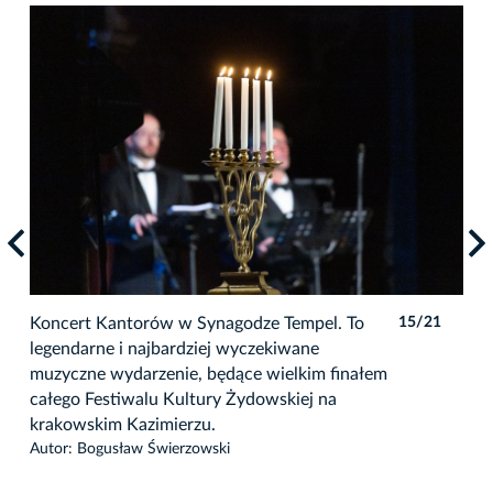
1
Koncert Kantorów w Synagodze Tempel. To
15/21
Kon
legendarne i najbardziej wyczekiwane
leg
muzyczne wydarzenie, będące wielkim finałem
muz
całego Festiwalu Kultury Żydowskiej na
cał
krakowskim Kazimierzu.
kra
Autor: Bogusław Świerzowski
Auto