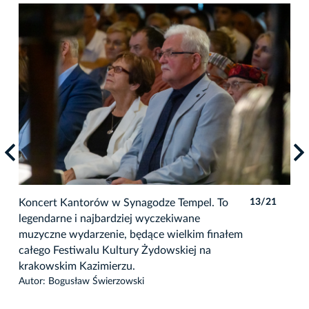
1
Koncert Kantorów w Synagodze Tempel. To
13/21
Kon
legendarne i najbardziej wyczekiwane
leg
muzyczne wydarzenie, będące wielkim finałem
muz
całego Festiwalu Kultury Żydowskiej na
cał
krakowskim Kazimierzu.
kra
Autor: Bogusław Świerzowski
Auto