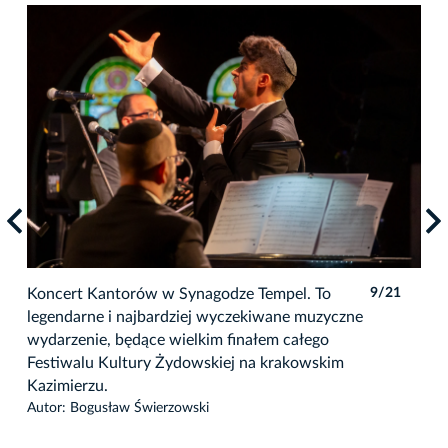
1
Koncert Kantorów w Synagodze Tempel. To
9/21
Kon
legendarne i najbardziej wyczekiwane muzyczne
leg
wydarzenie, będące wielkim finałem całego
muz
Festiwalu Kultury Żydowskiej na krakowskim
cał
Kazimierzu.
kra
Autor: Bogusław Świerzowski
Auto