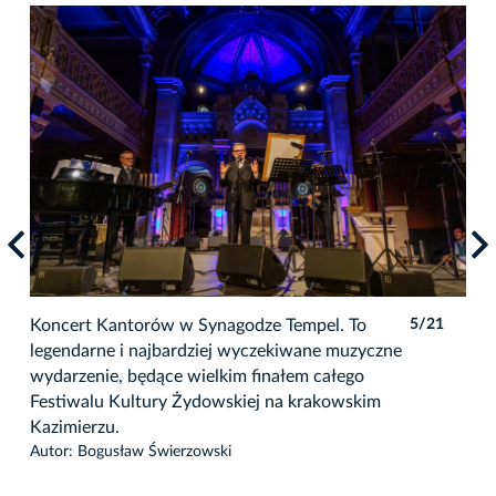
1
Koncert Kantorów w Synagodze Tempel. To
5/21
Kon
legendarne i najbardziej wyczekiwane muzyczne
leg
wydarzenie, będące wielkim finałem całego
wyd
Festiwalu Kultury Żydowskiej na krakowskim
Fes
Kazimierzu.
Kaz
Autor: Bogusław Świerzowski
Auto