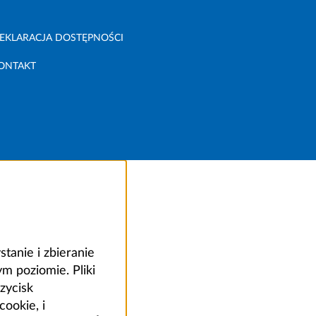
EKLARACJA DOSTĘPNOŚCI
ONTAKT
anie i zbieranie
 poziomie. Pliki
zycisk
ookie, i