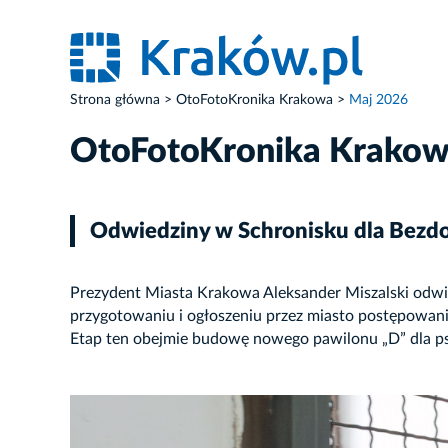
Strona główna
OtoFotoKronika Krakowa
Maj 2026
OtoFotoKronika Krako
Odwiedziny w Schronisku dla Bezd
Prezydent Miasta Krakowa Aleksander Miszalski odwiedz
przygotowaniu i ogłoszeniu przez miasto postępowan
Etap ten obejmie budowę nowego pawilonu „D” dla p
ZDJĘCIE