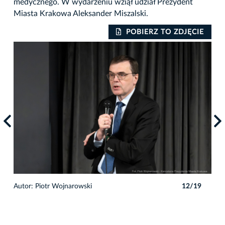
medycznego. W wydarzeniu wziął udział Prezydent
Miasta Krakowa Aleksander Miszalski.
IE
POBIERZ TO ZDJĘCIE
9
Autor: Piotr Wojnarowski
12/19
Auto